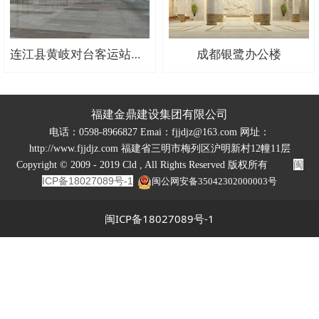
连江县黄岐对台客运站旅检通关大楼二次装修工程（施工）
成都银鹭办公楼
福建金鼎建设集团有限公司
电话：0598-8966827 Emai：fjjdjz@163.com 网址：
http://www.fjjdjz.com 福建省三明市梅列区沪明新村12幢11层
闽
Copyright © 2009 - 2019 Cld , All Rights Reserved 版权所有
ICP备18027089号-1
闽公网安备35042302000003号
闽ICP备18027089号-1