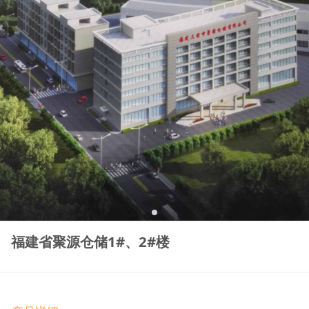
福建省聚源仓储1#、2#楼